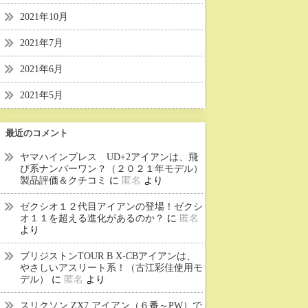
2021年10月
2021年7月
2021年6月
2021年5月
最近のコメント
ヤマハインプレス UD+2アイアンは、飛
び系ナンバーワン？（２０２１年モデル）
製品評価＆クチコミ
に
匿名
より
ゼクシオ１２代目アイアンの登場！ゼクシ
オ１１を超える進化があるのか？
に
匿名
より
ブリジストンTOUR B X-CBアイアンは、
やさしいアスリート系！（古江彩佳使用モ
デル）
に
匿名
より
スリクソン ZX7 アイアン（６番～PW）で