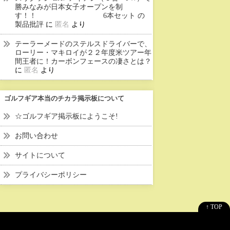
勝みなみが日本女子オープンを制
す！！ 6本セット の
製品批評
に
匿名
より
テーラーメードのステルスドライバーで、
ローリー・マキロイが２２年度米ツアー年
間王者に！カーボンフェースの凄さとは？
に
匿名
より
ゴルフギア本当のチカラ掲示板について
☆ゴルフギア掲示板にようこそ!
お問い合わせ
サイトについて
プライバシーポリシー
↑ TOP