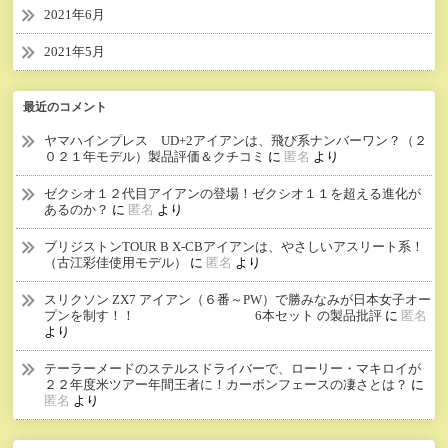
2021年6月
2021年5月
最近のコメント
ヤマハインプレス UD+2アイアンは、飛び系ナンバーワン？（２
０２１年モデル）製品評価＆クチコミ
に
匿名
より
ゼクシオ１２代目アイアンの登場！ゼクシオ１１を超える進化が
あるのか？
に
匿名
より
ブリジストンTOUR B X-CBアイアンは、やさしいアスリート系！
（古江彩佳使用モデル）
に
匿名
より
スリクソン ZX7 アイアン（６番～PW）で勝みなみが日本女子オー
プンを制す！！ 6本セット の製品批評
に
匿名
より
テーラーメードのステルスドライバーで、ローリー・マキロイが
２２年度米ツアー年間王者に！カーボンフェースの凄さとは？
に
匿名
より