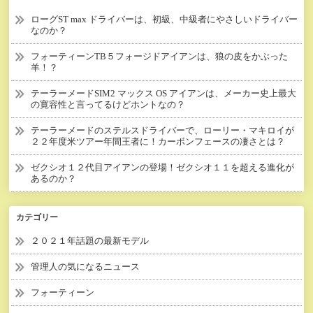
ローグST max ドライバーは、初級、中級者にやさしいドライバー
なのか？
フォーティーンTB５フォージドアイアンは、狼の皮をかぶった
羊！？
テーラーメードSIM2 マックス OS アイアンは、メーカー史上最大
の寛容性と言ってるけどホントなの？
テーラーメードのステルスドライバーで、ローリー・マキロイが
２２年度米ツアー年間王者に！カーボンフェースの凄さとは？
ゼクシオ１２代目アイアンの登場！ゼクシオ１１を超える進化が
あるのか？
カテゴリー
２０２１年話題の最新モデル
管理人の気になるニュース
フォーティーン