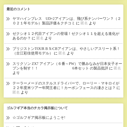
最近のコメント
ヤマハインプレス UD+2アイアンは、飛び系ナンバーワン？（２
０２１年モデル）製品評価＆クチコミ
に
匿名
より
ゼクシオ１２代目アイアンの登場！ゼクシオ１１を超える進化が
あるのか？
に
匿名
より
ブリジストンTOUR B X-CBアイアンは、やさしいアスリート系！
（古江彩佳使用モデル）
に
匿名
より
スリクソン ZX7 アイアン（６番～PW）で勝みなみが日本女子オー
プンを制す！！ 6本セット の製品批評
に
匿名
より
テーラーメードのステルスドライバーで、ローリー・マキロイが
２２年度米ツアー年間王者に！カーボンフェースの凄さとは？
に
匿名
より
ゴルフギア本当のチカラ掲示板について
☆ゴルフギア掲示板にようこそ!