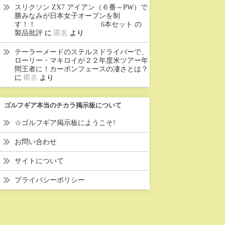
スリクソン ZX7 アイアン（６番～PW）で
勝みなみが日本女子オープンを制
す！！ 6本セット の
製品批評
に
匿名
より
テーラーメードのステルスドライバーで、
ローリー・マキロイが２２年度米ツアー年
間王者に！カーボンフェースの凄さとは？
に
匿名
より
ゴルフギア本当のチカラ掲示板について
☆ゴルフギア掲示板にようこそ!
お問い合わせ
サイトについて
プライバシーポリシー