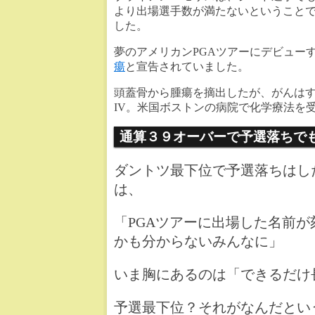
より出場選手数が満たないということ
した。
夢のアメリカンPGAツアーにデビュー
瘍
と宣告されていました。
頭蓋骨から腫瘍を摘出したが、がんは
IV。米国ボストンの病院で化学療法を
通算３９オーバーで予選落ちでも
ダントツ最下位で予選落ちはし
は、
「PGAツアーに出場した名前
かも分からないみんなに」
いま胸にあるのは「できるだけ
予選最下位？それがなんだとい