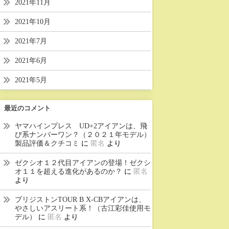
2021年11月
2021年10月
2021年7月
2021年6月
2021年5月
最近のコメント
ヤマハインプレス UD+2アイアンは、飛
び系ナンバーワン？（２０２１年モデル）
製品評価＆クチコミ
に
匿名
より
ゼクシオ１２代目アイアンの登場！ゼクシ
オ１１を超える進化があるのか？
に
匿名
より
ブリジストンTOUR B X-CBアイアンは、
やさしいアスリート系！（古江彩佳使用モ
デル）
に
匿名
より