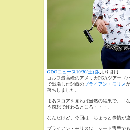
GDOニュース10/30(土) 版
より引用
ゴルフ最高峰のアメリカPGAツアー（
で出場した54歳の
ブライアン・モリス
落ちしました。
まあスコアを見れば当然の結果で、「
う感想で終わるところ・・・。
なんだけど、今回は、ちょっと事情が
ブライアン・モリスは、シード選手で