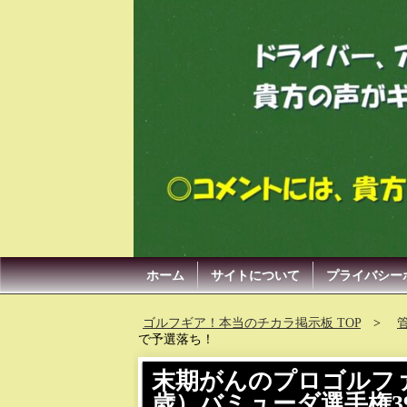
ホーム
サイトについて
プライバシー
ゴルフギア！本当のチカラ掲示板 TOP
で予選落ち！
末期がんのプロゴルフ
歳）バミューダ選手権3