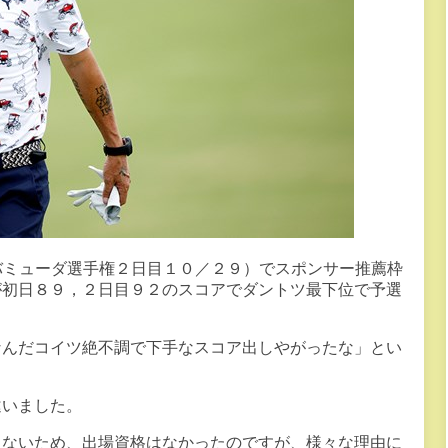
バミューダ選手権２日目１０／２９）でスポンサー推薦枠
が初日８９，２日目９２のスコアでダントツ最下位で予選
なんだコイツ絶不調で下手なスコア出しやがったな」とい
違いました。
もないため、出場資格はなかったのですが、様々な理由に