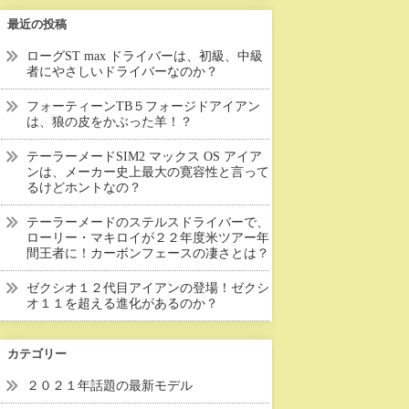
最近の投稿
ローグST max ドライバーは、初級、中級
者にやさしいドライバーなのか？
フォーティーンTB５フォージドアイアン
は、狼の皮をかぶった羊！？
テーラーメードSIM2 マックス OS アイア
ンは、メーカー史上最大の寛容性と言って
るけどホントなの？
テーラーメードのステルスドライバーで、
ローリー・マキロイが２２年度米ツアー年
間王者に！カーボンフェースの凄さとは？
ゼクシオ１２代目アイアンの登場！ゼクシ
オ１１を超える進化があるのか？
カテゴリー
２０２１年話題の最新モデル