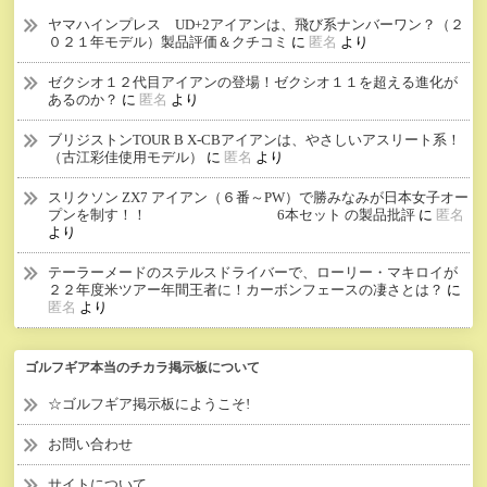
ヤマハインプレス UD+2アイアンは、飛び系ナンバーワン？（２
０２１年モデル）製品評価＆クチコミ
に
匿名
より
ゼクシオ１２代目アイアンの登場！ゼクシオ１１を超える進化が
あるのか？
に
匿名
より
ブリジストンTOUR B X-CBアイアンは、やさしいアスリート系！
（古江彩佳使用モデル）
に
匿名
より
スリクソン ZX7 アイアン（６番～PW）で勝みなみが日本女子オー
プンを制す！！ 6本セット の製品批評
に
匿名
より
テーラーメードのステルスドライバーで、ローリー・マキロイが
２２年度米ツアー年間王者に！カーボンフェースの凄さとは？
に
匿名
より
ゴルフギア本当のチカラ掲示板について
☆ゴルフギア掲示板にようこそ!
お問い合わせ
サイトについて