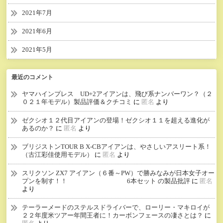
2021年7月
2021年6月
2021年5月
最近のコメント
ヤマハインプレス UD+2アイアンは、飛び系ナンバーワン？（２
０２１年モデル）製品評価＆クチコミ
に
匿名
より
ゼクシオ１２代目アイアンの登場！ゼクシオ１１を超える進化が
あるのか？
に
匿名
より
ブリジストンTOUR B X-CBアイアンは、やさしいアスリート系！
（古江彩佳使用モデル）
に
匿名
より
スリクソン ZX7 アイアン（６番～PW）で勝みなみが日本女子オー
プンを制す！！ 6本セット の製品批評
に
匿名
より
テーラーメードのステルスドライバーで、ローリー・マキロイが
２２年度米ツアー年間王者に！カーボンフェースの凄さとは？
に