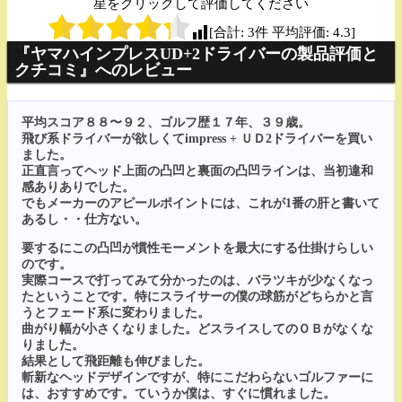
星をクリックして評価してください
[合計:
3
件 平均評価:
4.3
]
『ヤマハインプレスUD+2ドライバーの製品評価と
クチコミ』へのレビュー
平均スコア８８〜９２、ゴルフ歴１７年、３９歳。
飛び系ドライバーが欲しくてimpress + ＵＤ2ドライバーを買い
ました。
正直言ってヘッド上面の凸凹と裏面の凸凹ラインは、当初違和
感ありありでした。
でもメーカーのアピールポイントには、これが1番の肝と書いて
あるし・・仕方ない。
要するにこの凸凹が慣性モーメントを最大にする仕掛けらしい
のです。
実際コースで打ってみて分かったのは、バラツキが少なくなっ
たということです。特にスライサーの僕の球筋がどちらかと言
うとフェード系に変わりました。
曲がり幅が小さくなりました。どスライスしてのＯＢがなくな
りました。
結果として飛距離も伸びました。
斬新なヘッドデザインですが、特にこだわらないゴルファーに
は、おすすめです。ていうか僕は、すぐに慣れました。