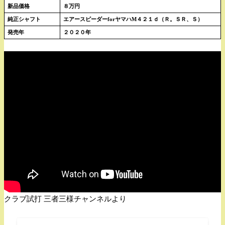
新品価格
８万円
純正シャフト
エアースピーダーforヤマハM４２１ｄ（Ｒ。ＳＲ、Ｓ）
発売年
２０２０年
クラブ試打 三者三様チャンネルより