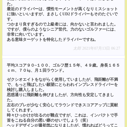
た。
最近のドライバーは、慣性モーメントが高くなりミスショット
に強いといいますが、まさしくUD2ドライバーもそのたぐいで
す。
つかまり良すぎるので上級者には、向かないと言われました。
ですが、僕らのようなシニア世代、力のないゴルファーには、
非常に向いています。
ある意味ターゲットを特化したドライバーですね。
太郎
2021年07月13日 06:27
平均スコア９０~１００、ゴルフ歴１５年、４９歳。身長１６５
ｃｍ、７０㎏、月１回ラウンド。
ゼクシオエイトをながらく使用していましたが、飛距離が不満
で、もっと飛ばしたい願望にとらわれインプレスドライバーを
検討し購入しました。
思惑通りに飛距離も伸びましたが、方向性も安定してきまし
た。
左右のブレが少なく安心してラウンドできスコアアップに貢献
してくれます。
時々ひっかけが出るのが難点ですが、これは、インパクトで手
首をこねる自分の悪い癖のせいでしょう（笑）
ヘッドデザインが最初気になりましたが、慣れればどうってこ