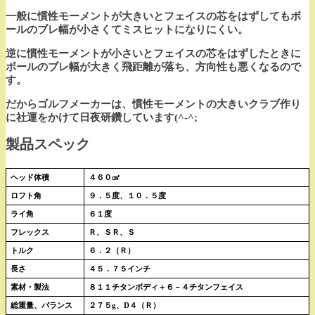
一般に慣性モーメントが大きいとフェイスの芯をはずしてもボ
ールのブレ幅が小さくてミスヒットになりにくい。
逆に慣性モーメントが小さいとフェイスの芯をはずしたときに
ボールのブレ幅が大きく飛距離が落ち、方向性も悪くなるので
す。
だからゴルフメーカーは、慣性モーメントの大きいクラブ作り
に社運をかけて日夜研鑽しています(^-^;
製品スペック
ヘッド体積
４６０㎤
ロフト角
９．５度、１０．５度
ライ角
６１度
フレックス
Ｒ、ＳＲ、Ｓ
トルク
６．２（Ｒ）
長さ
４５．７５インチ
素材・製法
８１１チタンボディ＋６－４チタンフェイス
総重量、バランス
２７５g、D４（Ｒ）