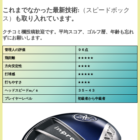
これまでなかった最新技術:
（スピードボック
ス）
も取り入れています。
クチコミ欄投稿歓迎です。平均スコア、ゴルフ暦、年齢も忘れ
ずにお願いします。
管理人の評価
９６点
飛距離
★★★★★
方向安定性
★★★★
打球感
★★★★★
打ちやすさ
★★★★
ヘッドスピードm／ｓ
３５～４３
プレイヤーレベル
初級者から中級者