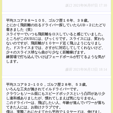
坂口
2021年06月07日 17:10
平均スコア９８〜１０５、ゴルフ歴１６年、３９歳。
とにかく飛距離の出るドライバー探していたらUD +２にたどり
着きました（笑）
スライサーでいつも飛距離をロスしていると感じていました。
ところがこのUD2には、びっくりです。スライスには、変わら
ないのですが、飛距離が１０ヤード近く飛ぶようになりまし
た。ドスライスまでは、さすがに対応してしてくれないけど、
少々のスライス球なら曲がり少なく距離稼げます。
練習場で打ち込んでいけばフェードボールが打てるような気が
します。
藤田
2021年06月13日 18:14
平均スコア９２~１００，ゴルフ歴２８年、５３歳。
いろんな工夫が施されてイルドライバーです。
クラウンもソール面にもスピードボックスという凸凹があり少
し違和感ありましたが、慣れてしまえば気になりません。
このドライバーは、飛ばしたい人、年齢が進んでパワーが落ち
てきた人には、お助けクラブです。
僕は、実際これにかえてから平均で１０ヤードは、伸びまし