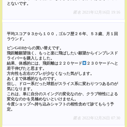
とないです。
匿名
2021年12月16日 19:16
平均スコア９３から１００，ゴルフ歴２６年、５３歳、月１回
ラウンド。
ピンG410からの買い替えです。
飛距離願望強く、もっと楽に飛ばしたい願望からインプレスド
ライバーを購入しました。
結果、体感的には、飛距離は２２０ヤード
２３０ヤードへと
若干伸びたと思ます。
方向性も左右のブレが少なくなった気がします。
あくまで体感的なものです。
但し、ドロー系だった球筋がスライス系に変わりつつあるのが
気になります。
これは、単に自分のスイングの変化なのか、クラブ特性による
変化なのかを見極めないといけません。
今度ショップへ持ち込みシャフトの相性含めて診てもらう予
定。
匿名
2022年12月26日 07:30